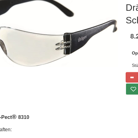
Dr
Sch
8.
Op
St
®
-Pect
8310
ften: