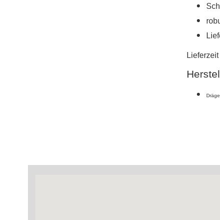
Sch
rob
Lie
Lieferzei
Herstel
Dräge