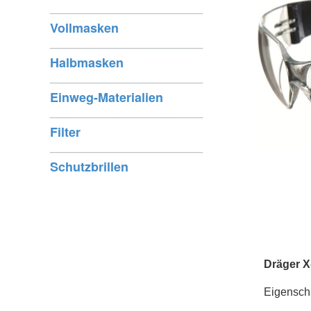
______________________
Vollmasken
______________________
Halbmasken
______________________
Einweg-Materialien
______________________
Filter
______________________
Schutzbrillen
Dräger X
Eigenscha