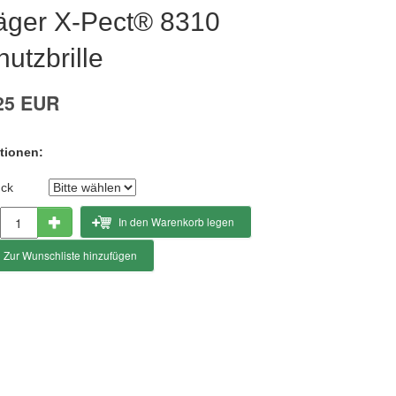
äger X-Pect® 8310
utzbrille
25 EUR
tionen:
ück
In den Warenkorb legen
Zur Wunschliste hinzufügen