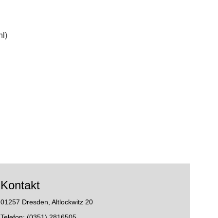
hl)
Kontakt
01257 Dresden, Altlockwitz 20
Telefon: (0351) 2816505