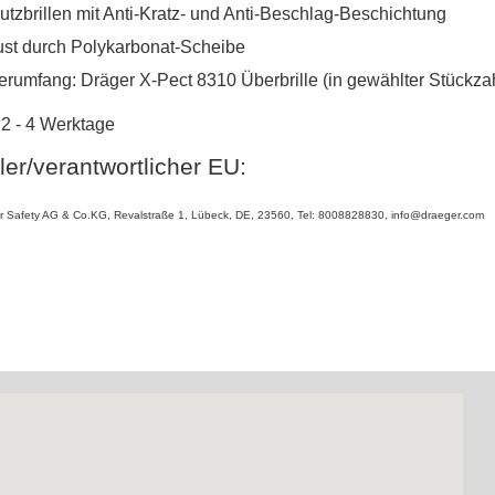
utzbrillen mit Anti-Kratz- und Anti-Beschlag-Beschichtung
ust durch Polykarbonat-Scheibe
ferumfang: Dräger X-Pect 8310 Überbrille (in gewählter Stückza
t 2 - 4 Werktage
ler/verantwortlicher EU:
r Safety AG & Co.KG
,
Revalstraße 1
,
Lübeck
,
DE
,
23560
,
Tel: 8008828830
,
info@draeger.com