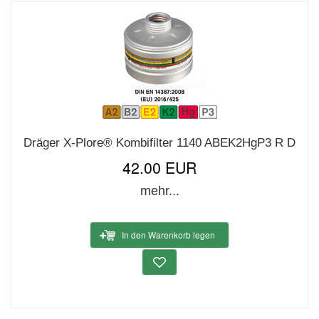
Dräger X-Plore® Kombifilter 1140 ABEK2HgP3 R D
42.00 EUR
mehr...
In den Warenkorb legen