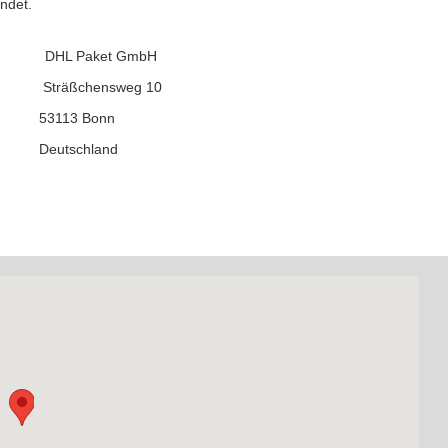
ndet.
 Paket GmbH
hensweg 10
113 Bonn
nd
Deutschland