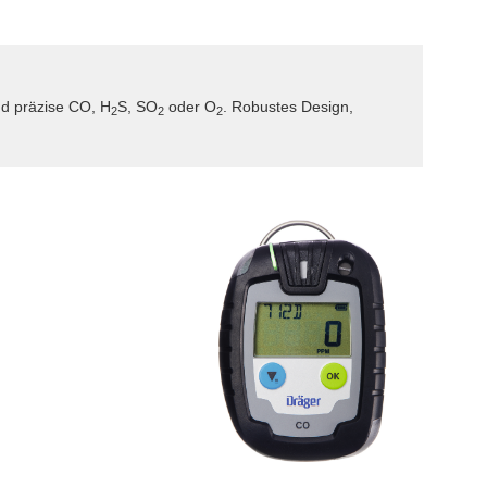
nd präzise CO, H
S, SO
oder O
. Robustes Design,
2
2
2