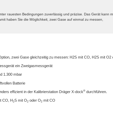
nter rauesten Bedingungen zuverlässig und präzise. Das Gerät kann 
mit haben Sie die Möglichkeit, zwei Gase auf einmal zu messen,
ption, zwei Gase gleichzeitig zu messen: H2S mit CO, H2S mit O2
messgerät ein Zweigasmessgerät
nd 1.300 mbar
tvollen Batterie
®
ders effizient in der Kalibrierstation Dräger X-dock
durchführen.
it CO, H
S mit O
oder O
mit CO
2
2
2