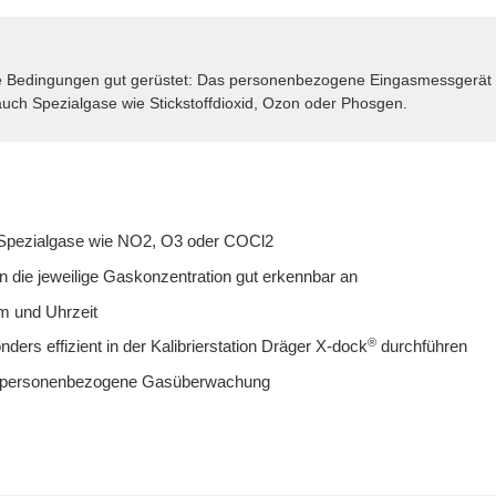
e Bedingungen gut gerüstet: Das personenbezogene Eingasmessgerät de
uch Spezialgase wie Stickstoffdioxid, Ozon oder Phosgen.
h Spezialgase wie NO2, O3 oder COCl2
nen die jeweilige Gaskonzentration gut erkennbar an
m und Uhrzeit
®
ders effizient in der Kalibrierstation Dräger X-dock
durchführen
e personenbezogene Gasüberwachung