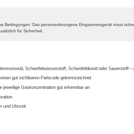
r raue Bedingungen: Das personenbezogene Eingasmessgerät misst schn
sätzlich für Sicherheit.
hlenmonoxid, Schwefelwasserstoff, Schwefeldioxid oder Sauerstoff – 
 einen gut sichtbaren Farbcode gekennzeichnet
 die jeweilige Gaskonzentration gut erkennbar an
bration
m und Uhrzeit