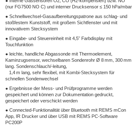
● Interne Gassensoren O2, CO (H2-kompensiert) bzw. NO
(nur FG7500 NO C) und interner Drucksensor ≤ 150 hPa/mbar
● Schnellwechsel-Gasaufbereitungspatrone aus schlag- und
stoßfestem Kunststoff, mit großem Sichtfenster und mit
innovativem Stecksystem
● Eingabe- und Steuereinheit mit 4,5" Farbdisplay mit
Touchfunktion
● leichte, handliche Abgassonde mit Thermoelement,
Kaminzugsensor, wechselbaren Sondenrohr Ø 8 mm, 300 mm
lang. Sondenschlauch/-leitung,
1,4 m lang, sehr flexibel, mit Kombi-Stecksystem für
schnellen Sondenwechsel
● Ergebnisse der Mess- und Prüfprogramme werden
gespeichert und können zur Dokumentation gedruckt,
gespeichert oder verschickt werden
● Connected-Funktionalität über Bluetooth mit REMS mCon
App, IR Drucker und über USB mit REMS PC-Software
PC200P