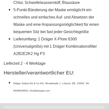
Chlor, Schwefelwasserstoff, Blausäure
5-Punkt-Bänderung der Maske ermöglicht ein
schnelles und einfaches Auf- und Absetzen der
Maske und eine Anpassungsmöglichkeit für einen
bequemen Sitz bei fast jeder Gesichtsgröße
Lieferumfang: 1 Dräger X-Plore 6300
(Universalgröße) mit 1 Dräger Kombinationsfilter
A2B2E2K2 Hg P3
Lieferzeit 2 - 4 Werktage
Hersteller/verantwortlicher EU:
Dräger Safety AG & Co.KG
,
Revalstraße 1
,
Lübeck
,
DE
,
23560
,
Tel:
8008828830
,
info@draeger.com