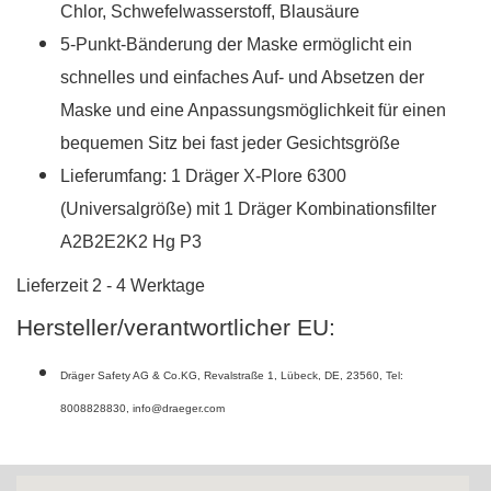
Chlor, Schwefelwasserstoff, Blausäure
5-Punkt-Bänderung der Maske ermöglicht ein
schnelles und einfaches Auf- und Absetzen der
Maske und eine Anpassungsmöglichkeit für einen
bequemen Sitz bei fast jeder Gesichtsgröße
Lieferumfang: 1 Dräger X-Plore 6300
(Universalgröße) mit 1 Dräger Kombinationsfilter
A2B2E2K2 Hg P3
Lieferzeit 2 - 4 Werktage
Hersteller/verantwortlicher EU:
Dräger Safety AG & Co.KG
,
Revalstraße 1
,
Lübeck
,
DE
,
23560
,
Tel:
8008828830
,
info@draeger.com