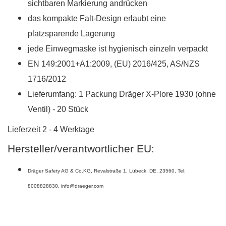
sichtbaren Markierung andrücken
das kompakte Falt-Design erlaubt eine
platzsparende Lagerung
jede Einwegmaske ist hygienisch einzeln verpackt
EN 149:2001+A1:2009, (EU) 2016/425, AS/NZS
1716/2012
Lieferumfang: 1 Packung Dräger X-Plore 1930 (ohne
Ventil) - 20 Stück
Lieferzeit 2 - 4 Werktage
Hersteller/verantwortlicher EU:
Dräger Safety AG & Co.KG
,
Revalstraße 1
,
Lübeck
,
DE
,
23560
,
Tel:
8008828830
,
info@draeger.com