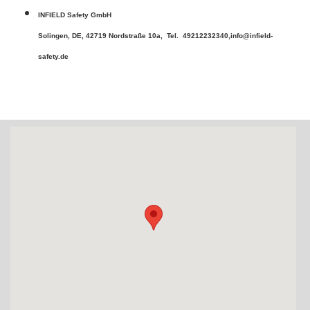
INFIELD Safety Gmb
H
Solingen
,
DE
,
42719
Nordstraße 10a,
Tel.
49212232340,
info@infield-
safety.de