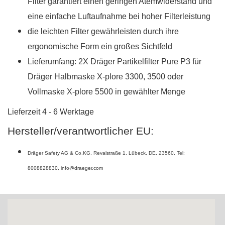
Filter garantiert einen geringen Atemwiderstand und
eine einfache Luftaufnahme bei hoher Filterleistung
die leichten Filter
gewährleisten durch ihre
ergonomische Form ein großes Sichtfeld
Lieferumfang: 2X Dräger Partikelfilter Pure P3 für
Dräger Halbmaske X-plore 3300, 3500 oder
Vollmaske X-plore 5500 in gewählter Menge
Lieferzeit 4 - 6 Werktage
Hersteller/verantwortlicher EU:
Dräger Safety AG & Co.KG
,
Revalstraße 1
,
Lübeck
,
DE
,
23560
,
Tel:
8008828830
,
info@draeger.com