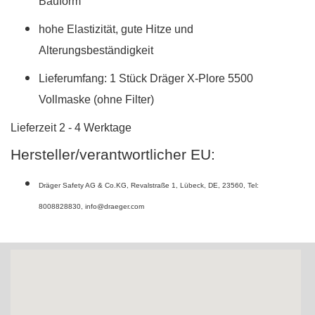
Bauform
hohe Elastizität, gute Hitze und
Alterungsbeständigkeit
Lieferumfang: 1 Stück Dräger X-Plore 5500
Vollmaske (ohne Filter)
Lieferzeit 2 - 4
Werktage
Hersteller/verantwortlicher EU:
Dräger Safety AG & Co.KG
,
Revalstraße 1
,
Lübeck
,
DE
,
23560
,
Tel:
8008828830
,
info@draeger.com