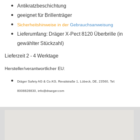
Antikratzbeschichtung
geeignet für Brillenträger
Sicherheitshinweise in der
Gebrauchsanweisung
Lieferumfang: Dräger X-Pect 8120 Überbrille (in
gewählter Stückzahl)
Lieferzeit 2 - 4 Werktage
Hersteller/verantwortlicher EU:
Dräger Safety AG & Co.KG
,
Revalstraße 1
,
Lübeck
,
DE
,
23560
,
Tel:
8008828830
,
info@draeger.com